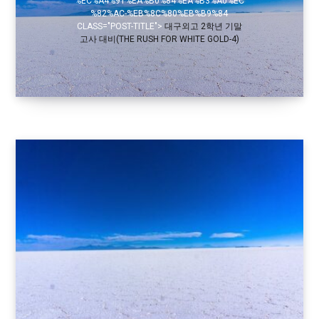
%EC%A4%91%EA%B0%84%EA%B3%A0%EC
%82%AC-%EB%8C%80%EB%B9%84
CLASS="POST-TITLE">
대구외고 2학년 기말
고사 대비(THE RUSH FOR WHITE GOLD-4)