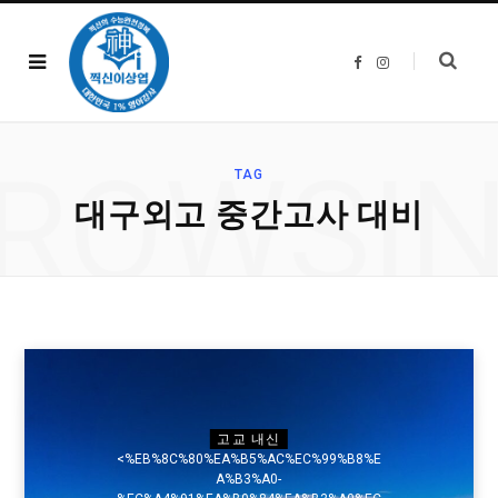
F
I
a
n
c
s
e
t
b
a
o
g
o
r
ROWSI
k
a
TAG
m
대구외고 중간고사 대비
고교 내신
<%EB%8C%80%EA%B5%AC%EC%99%B8%E
A%B3%A0-