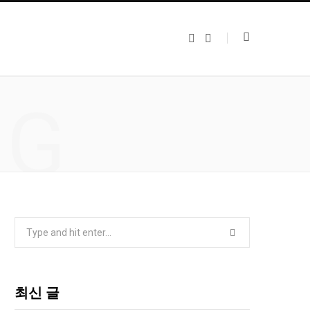
F
I
a
n
c
s
e
t
b
a
o
g
NG
o
r
k
a
m
S
e
a
r
최신 글
c