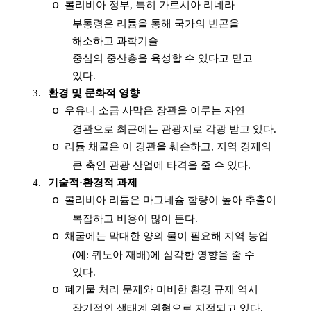
o
볼리비아 정부
,
특히 가르시아 리네라
부통령은 리튬을 통해 국가의 빈곤을
해소하고 과학기술
중심의 중산층을 육성할 수 있다고 믿고
있다
.
3.
환경 및 문화적 영향
o
우유니 소금 사막은 장관을 이루는 자연
경관으로 최근에는 관광지로 각광 받고 있다
.
o
리튬 채굴은 이 경관을 훼손하고
,
지역 경제의
큰 축인 관광 산업에 타격을 줄 수 있다
.
4.
기술적
·
환경적 과제
o
볼리비아 리튬은 마그네슘 함량이 높아 추출이
복잡하고 비용이 많이 든다
.
o
채굴에는 막대한 양의 물이 필요해 지역 농업
(
예
:
퀴노아 재배
)
에 심각한 영향을 줄 수
있다
.
o
폐기물 처리 문제와 미비한 환경 규제 역시
장기적인 생태계 위협으로 지적되고 있다
.