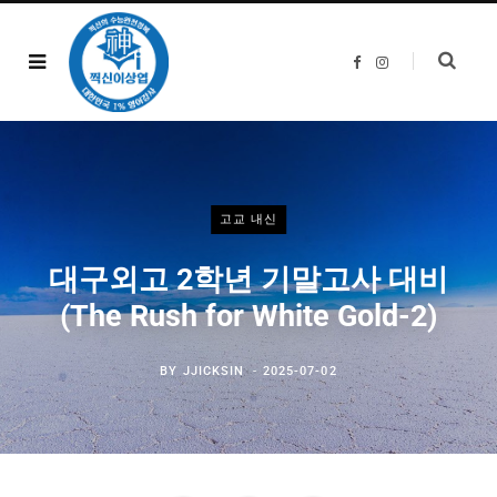
F
I
a
n
c
s
e
t
b
a
o
g
o
r
k
a
m
고교 내신
대구외고 2학년 기말고사 대비
(The Rush for White Gold-2)
BY
JJICKSIN
2025-07-02