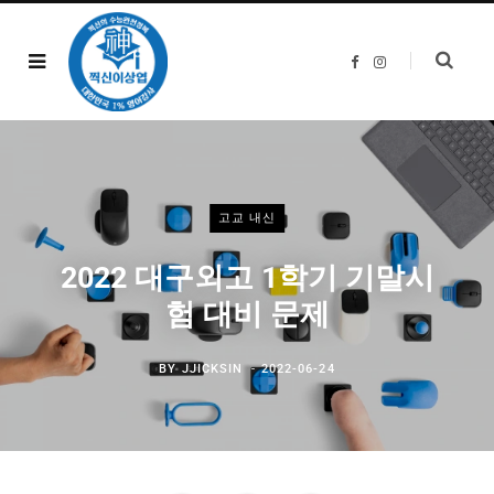
F
I
a
n
c
s
e
t
b
a
o
g
o
r
k
a
m
고교 내신
2022 대구외고 1학기 기말시
험 대비 문제
BY
JJICKSIN
2022-06-24