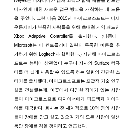
Reyes
는 디자이너가 잠재 고객과 함께 제품을 만드는
디자인에 대한 새로운 접근 방식을 개척하는 데 도움
을 주었다
.
그런 다음
2019
년
마이크로소프트
는 미세
운동제어가 부족한 사람들을 위해 초대형 게임 패드인
Xbox Adaptive Controller
를 출시했다
. (
나중에
Microsoft
는 이 컨트롤러에 일련의 두툼한 버튼을 추
가하기 위해
Logitech
과 협력했다
.)
지난해 마이크로소
프트는 능력에 상관없이 누구나 자사의
Surface
컴퓨
터를 더 쉽게 사용할 수 있도록 하는 일련의 간단한 스
티커를 출시했다
.
마이크로소프트는 포괄적 기술 연구
실을 건설했는데
,
이곳에서 다양한 장애가 있는 사람
들이 마이크로소프트 디자이너에게 피드백과 아이디
어를 제공한다
.
회사는 전 세계적으로
10
억 명의 사람
들이 장애를 안고 살고 있으며 거의 모든 사람이 일생
동안 장애를 겪을 것이라고 언급했다
.