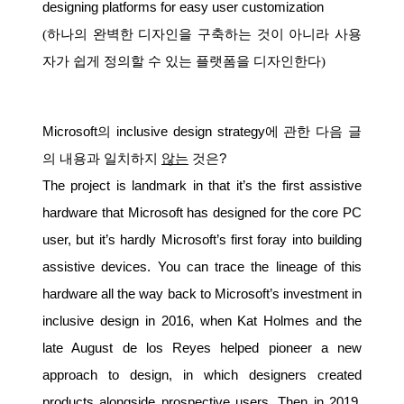
designing platforms for easy user customization
(
하나의 완벽한 디자인을 구축하는 것이 아니라 사용
자가 쉽게 정의할 수 있는 플랫폼을 디자인한다
)
Microsoft
의
inclusive design strategy
에
관한
다음
글
의
내용과
일치하지
않는
것은
?
The project is landmark in that it’s the first assistive
hardware that Microsoft has designed for the core PC
user, but it’s hardly Microsoft’s first foray into building
assistive devices. You can trace the lineage of this
hardware all the way back to Microsoft’s investment in
inclusive design in 2016, when Kat Holmes and the
late August de los Reyes helped pioneer a new
approach to design, in which designers created
products alongside prospective users. Then in 2019,