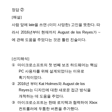
정답
②
[
해설
]
사람
앞에
late
을
쓰면
(
이미 사망한
)
고인을 뜻한다
.
따
라서
2016
년부터 현재까지
August de los Reyes
가
~
에 관해 도움을 주었다는 것은 틀린 진술이다
.
[
선지해석
]
①
마이크로소프트의
첫
번째
보조
하드웨어는
핵심
PC
사용자를
위해
설계되었다는 이유로
획기적이었다
.
②
2016
년
부터
Kat Holmes
와
August de los
Reyes
는
디자인에
대한
새로운
접근 방식을
개척하는 데 도움을 주었다
.
③
마이크로소프트는
한때
로지텍과
협력하여
Xbox
컨트롤러에
두툼한
버튼을 추가했다
.