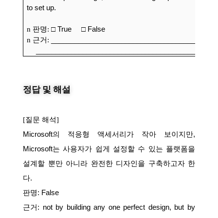
to set up.
n
판명
:
□
True
□
False
n
근거
:
__________________________________________
______________________________________________
정답 및 해설
[
질문 해석
]
Microsoft
의
적응형
액세서리가
작아
보이지만
,
Microsoft
는
사용자가
쉽게
설정할
수
있는
플랫폼을
설계할
뿐만
아니라
완전한
디자인을
구축하고자
한
다
.
판명
: False
근거
: not by building any one perfect design, but by